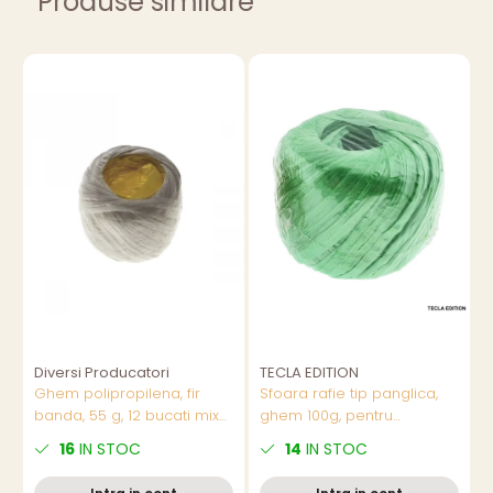
Produse similare
Diversi Producatori
TECLA EDITION
T
Ghem polipropilena, fir
Sfoara rafie tip panglica,
S
banda, 55 g, 12 bucati mix
ghem 100g, pentru
G
culori/set,pret/buc
artizanat si decoratiuni,
F
16
IN STOC
14
IN STOC
utilizare buchete si cadouri,
R
latime 3-5mm, diverse