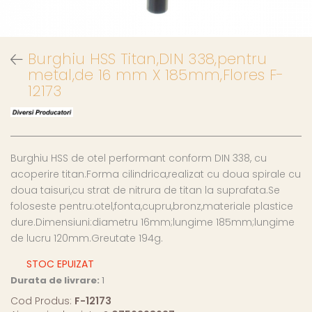
Burghiu HSS Titan,DIN 338,pentru
metal,de 16 mm X 185mm,Flores F-
12173
Burghiu HSS de otel performant conform DIN 338, cu
acoperire titan.Forma cilindrica,realizat cu doua spirale cu
doua taisuri,cu strat de nitrura de titan la suprafata.Se
foloseste pentru:otel,fonta,cupru,bronz,materiale plastice
dure.Dimensiuni:diametru 16mm;lungime 185mm;lungime
de lucru 120mm.Greutate 194g.
STOC EPUIZAT
Durata de livrare:
1
Cod Produs:
F-12173