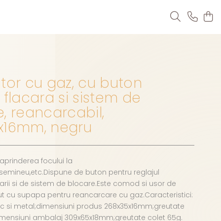
tor cu gaz, cu buton
 flacara si sistem de
, reancarcabil,
x16mm, negru
 aprinderea focului la
semineu,etc.Dispune de buton pentru reglajul
acarii si de sistem de blocare.Este comod si usor de
zut cu supapa pentru reancarcare cu gaz.Caracteristici:
tic si metal;dimensiuni produs 268x35x16mm;greutate
mensiuni ambalaj 309x65x18mm;greutate colet 65g.