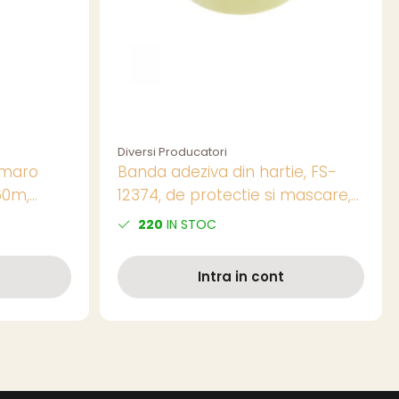
Diversi Producatori
 maro
Banda adeziva din hartie, FS-
60m,
12374, de protectie si mascare,
lare
50mm x 30m, galbena
220
IN STOC
Intra in cont