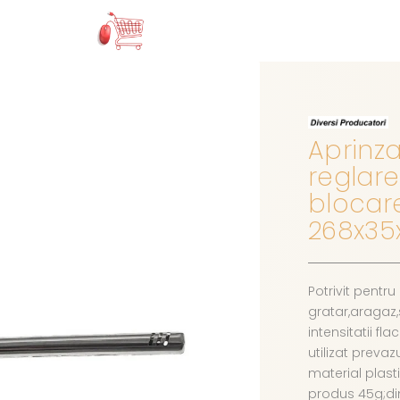
Aprinza
reglare
blocare
268x35
Potrivit pentru
gratar,aragaz,
intensitatii fl
utilizat preva
material plas
produs 45g;di