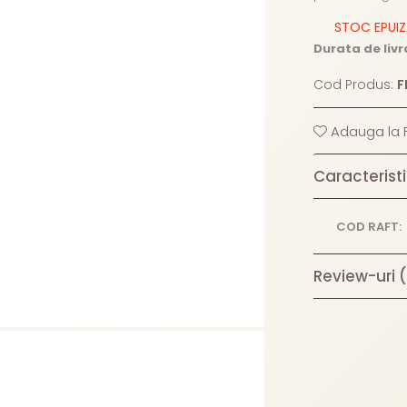
STOC EPUI
Durata de livr
Cod Produs:
F
Adauga la F
Caracteristi
COD RAFT:
Review-uri