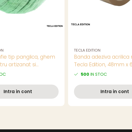
ON
TECLA EDITION
fie tip panglica, ghem
Banda adeziva acrilica
tru artizanat si
Tecla Edition, 48mm x 
ni, utilizare buchete si
pentru ambalare si sigi
TOC
500
IN STOC
 latime 3-5mm, diverse
colete
Intra in cont
Intra in cont