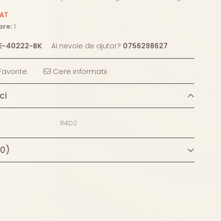
ZAT
are:
1
E-40222-BK
Ai nevoie de ajutor?
0756298627
avorite
Cere informatii
ci
R4D2
(0)