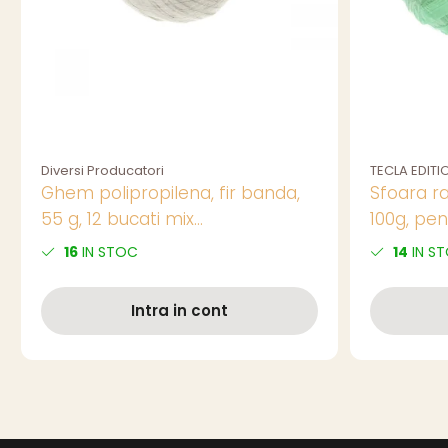
Diversi Producatori
TECLA EDITI
Ghem polipropilena, fir banda,
Sfoara ra
55 g, 12 bucati mix
100g, pen
culori/set,pret/buc
decoratiu
16
IN STOC
14
IN S
cadouri,
culori
Intra in cont