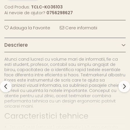
Cod Produs:
TCLC-KO36103
Ai nevoie de ajutor?
0756298627
Adauga la Favorite
Cere informatii
Descriere
Atunci cand lucrezi cu volume mari de informatii, fie ca
esti student, profesor, contabil sau simplu angajat de
birou, capacitatea de a identifica rapid textele esentiale
face diferenta intre eficienta si haos. Textmarkerul albastru
Kores este instrumentul de scris care te ajuta sa
organizezi vizual informatia, sa subliniezi pasajele cheie si
sa revii cu usurinta la notele importante. Conceput cu
atentie pentru uzul zilnic, acest textmarker combina
performanta tehnica cu un design ergonomic potrivit
oricarei maini.
Caracteristici tehnice
Tip varf: tesit (retezat), aproximativ 1 - 5 mm, permita