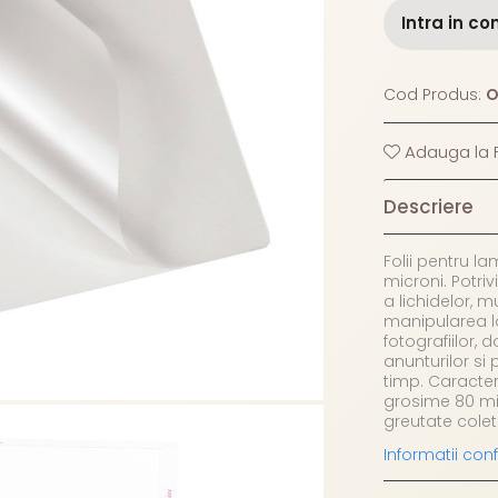
Intra in co
Cod Produs:
O
Adauga la F
Descriere
Folii pentru l
microni. Potri
a lichidelor, m
manipularea lo
fotografiilor, 
anunturilor si
timp. Caracteri
grosime 80 mic
greutate colet
Informatii co