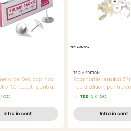
TECLA EDITION
etalice Deli, cap inox
Rola hartie termica 5
tie 100 bucati, pentru
Tecla Edition, pentru c
i aviziere
marcat
STOC
700
IN STOC
Intra in cont
Intra in cont