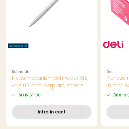
Schneider
Deli
Pix cu mecanism Schneider K15,
Pioneze m
varf 0.7 mm, corp alb, scriere
10 mm, cu
albastra, reincarcabil
panouri s
50
IN STOC
300
IN 
Intra in cont