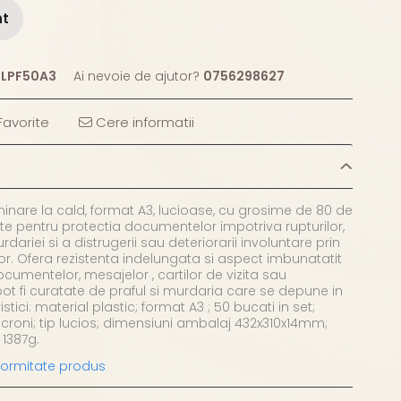
nt
LPF50A3
Ai nevoie de ajutor?
0756298627
avorite
Cere informatii
aminare la cald, format A3, lucioase, cu grosime de 80 de
vite pentru protectia documentelor impotriva rupturilor,
urdariei si a distrugerii sau deteriorarii involuntare prin
r. Ofera rezistenta indelungata si aspect imbunatatit
documentelor, mesajelor , cartilor de vizita sau
 pot fi curatate de praful si murdaria care se depune in
stici: material plastic; format A3 ; 50 bucati in set;
roni; tip lucios; dimensiuni ambalaj 432x310x14mm;
 1387g.
nformitate produs