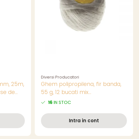
Diversi Producatori
7mm, 25m,
Ghem polipropilena, fir banda,
ase de
55 g, 12 bucati mix
culori/set,pret/buc
16
IN STOC
Intra in cont