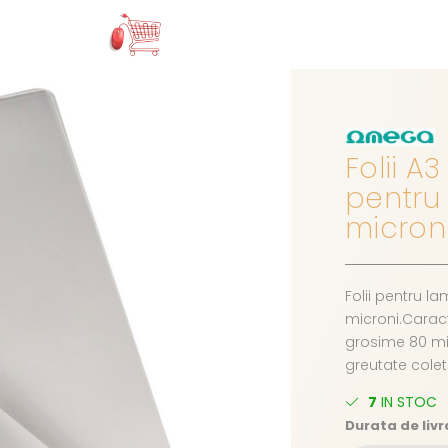
Folii A
pentru 
microni
Folii pentru l
microni.Caracte
grosime 80 mic
greutate colet
7
IN STOC
Durata de livr