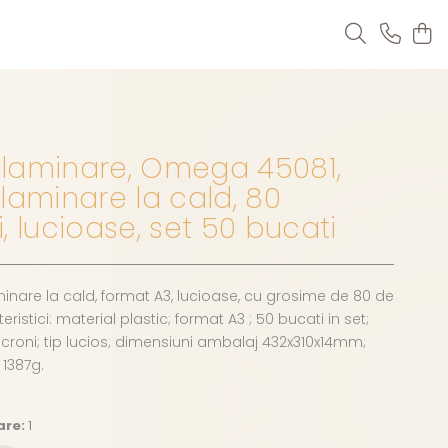
3 laminare, Omega 45081,
laminare la cald, 80
, lucioase, set 50 bucati
aminare la cald, format A3, lucioase, cu grosime de 80 de
ristici: material plastic; format A3 ; 50 bucati in set;
roni; tip lucios; dimensiuni ambalaj 432x310x14mm;
 1387g.
are:
1