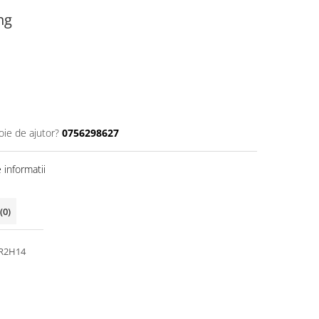
ng
oie de ajutor?
0756298627
informatii
(0)
R2H14