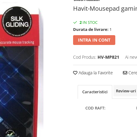
Havit-Mousepad gami
2
IN STOC
Durata de livrare:
1
INTRA IN CONT
Cod Produs:
HV-MP821
Ai nev
Adauga la Favorite
Cere 
Review-uri
Caracteristici
COD RAFT: