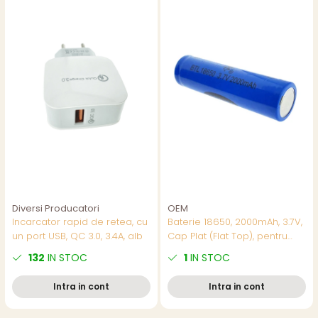
Diversi Producatori
OEM
Incarcator rapid de retea, cu
Baterie 18650, 2000mAh, 3.7V,
un port USB, QC 3.0, 3.4A, alb
Cap Plat (Flat Top), pentru
Pachete de Baterii,
132
IN STOC
1
IN STOC
Echipamente DIY si Aplicatii
cu Curent Mediu
Intra in cont
Intra in cont