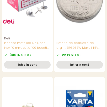
Deli
Pioneze metalice Deli, cap
Baterie de ceas,oxid de
inox 10 mm, cutie 100 bucati,
argint SR626SW Maxell 1.5V
pentru panouri si aviziere
tip buton,AG4, 1
300
IN STOC
22
IN STOC
bucata/blister,(pret/buc)
Intra in cont
Intra in cont