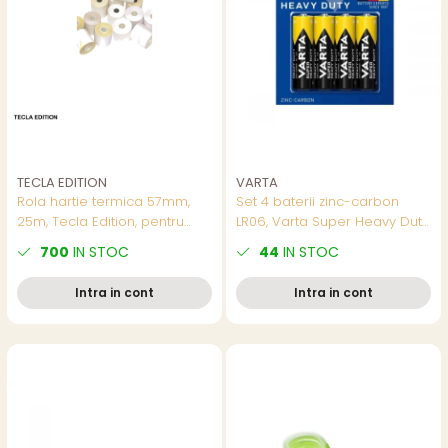
TECLA EDITION
VARTA
Rola hartie termica 57mm,
Set 4 baterii zinc-carbon
25m, Tecla Edition, pentru
LR06, Varta Super Heavy Duty
case de marcat
55626, AA, 1.5V, in blister
700
IN STOC
44
IN STOC
Intra in cont
Intra in cont