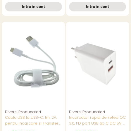
5mm, diverse culori
Intra in cont
Intra in cont
Diversi Producatori
Diversi Producatori
Cablu USB la USB-C, 1m, 2A,
Incarcator rapid de retea QC
pentru Incarcare si Transfer
3.0, PD port USB tip C DC 5V -
Date, Alb JML-25949
3.4A si port USB DC 5V - 2.1A,