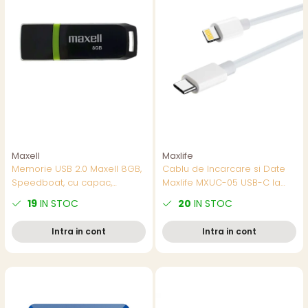
Maxell
Maxlife
Memorie USB 2.0 Maxell 8GB,
Cablu de Incarcare si Date
Speedboat, cu capac,
Maxlife MXUC-05 USB-C la
neagră - Soluție Practică
conector tip Lightning, 2m,
19
IN STOC
20
IN STOC
pentru Stocare Portabilă
20W, Alb, pentru Incarcare
Rapida la Distanta
Intra in cont
Intra in cont