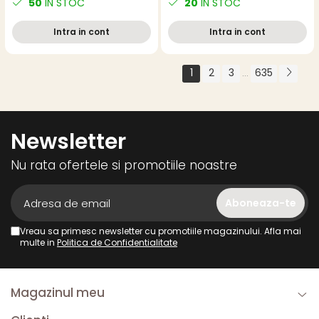
50
IN STOC
20
IN STOC
alb
Intra in cont
Intra in cont
1
2
3
635
...
Newsletter
Nu rata ofertele si promotiile noastre
Vreau sa primesc newsletter cu promotiile magazinului. Afla mai
multe in
Politica de Confidentialitate
Magazinul meu