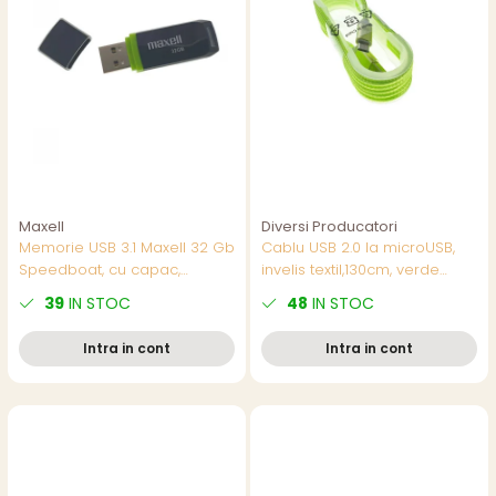
Maxell
Diversi Producatori
Memorie USB 3.1 Maxell 32 Gb
Cablu USB 2.0 la microUSB,
Speedboat, cu capac,
invelis textil,130cm, verde
neagra
fluorescent, CTM-G-02
39
IN STOC
48
IN STOC
Intra in cont
Intra in cont