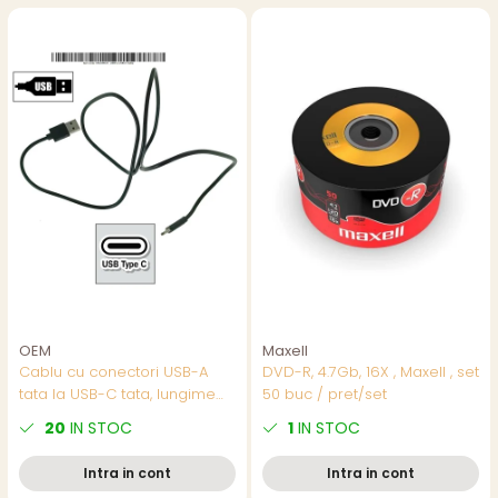
OEM
Maxell
Cablu cu conectori USB-A
DVD-R, 4.7Gb, 16X , Maxell , set
tata la USB-C tata, lungime
50 buc / pret/set
100cm, CBL03B-01, incarcare,
20
IN STOC
1
IN STOC
transfer date, in blister, negru
Intra in cont
Intra in cont