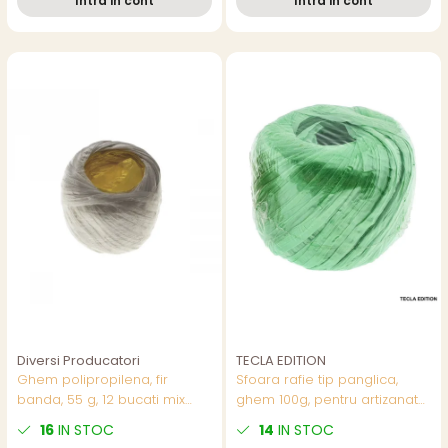
Intra in cont
Intra in cont
Diversi Producatori
TECLA EDITION
Ghem polipropilena, fir
Sfoara rafie tip panglica,
banda, 55 g, 12 bucati mix
ghem 100g, pentru artizanat
culori/set,pret/buc
si decoratiuni, utilizare
16
IN STOC
14
IN STOC
buchete si cadouri, latime 3-