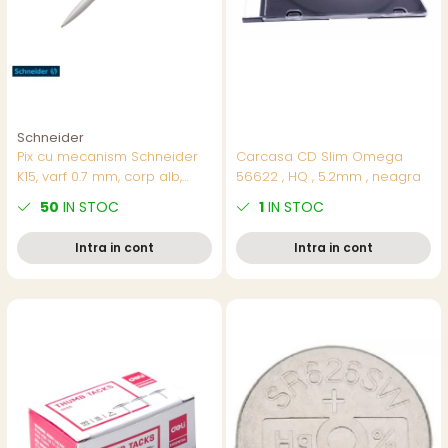
Schneider
Pix cu mecanism Schneider
Carcasa CD Slim Omega
K15, varf 0.7 mm, corp alb,
56622 , HQ , 5.2mm , neagra
scriere albastra, reincarcabil
50
IN STOC
1
IN STOC
Intra in cont
Intra in cont