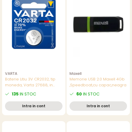
VARTA
Maxell
Baterie Litiu 3V CR2032, tip
Memorie USB 2.0 Maxell 4Gb
moneda, Varta 27688, in
,Speedboat,cu capac,neagra
blister
135
IN STOC
60
IN STOC
Intra in cont
Intra in cont