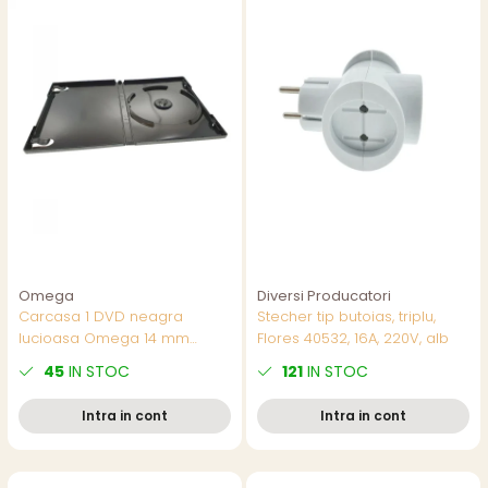
Omega
Diversi Producatori
Carcasa 1 DVD neagra
Stecher tip butoias, triplu,
lucioasa Omega 14 mm
Flores 40532, 16A, 220V, alb
100buc/folie 56857
45
IN STOC
121
IN STOC
Intra in cont
Intra in cont