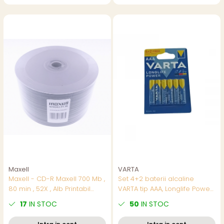
Maxell
VARTA
Maxell - CD-R Maxell 700 Mb ,
Set 4+2 baterii alcaline
80 min , 52X , Alb Printabil
VARTA tip AAA, Longlife Power,
Inkjet , set 50 buc - pret/set
in blister
17
IN STOC
50
IN STOC