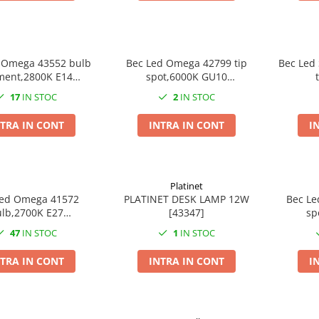
 Omega 43552 bulb
Bec Led Omega 42799 tip
Bec Led
ament,2800K E14
spot,6000K GU10
m,lumina calda,tip
7W,500lm,lumina rece
17
IN STOC
2
IN STOC
lumanare
TRA IN CONT
INTRA IN CONT
I
Platinet
Led Omega 41572
PLATINET DESK LAMP 12W
Bec Le
lb,2700K E27
[43347]
sp
,350lm,lumina
7W,62
47
IN STOC
1
IN STOC
,carcasa aluminiu
TRA IN CONT
INTRA IN CONT
I