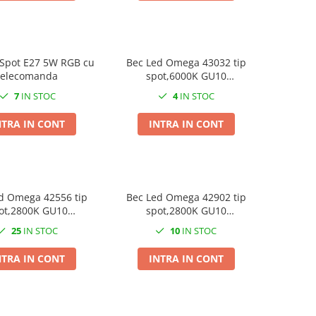
 Spot E27 5W RGB cu
Bec Led Omega 43032 tip
telecomanda
spot,6000K GU10
4W,240lm,lumina rece
7
IN STOC
4
IN STOC
NTRA IN CONT
INTRA IN CONT
d Omega 42556 tip
Bec Led Omega 42902 tip
ot,2800K GU10
spot,2800K GU10
0lm,lumina calda
4W,240lm,lumina calda
25
IN STOC
10
IN STOC
NTRA IN CONT
INTRA IN CONT