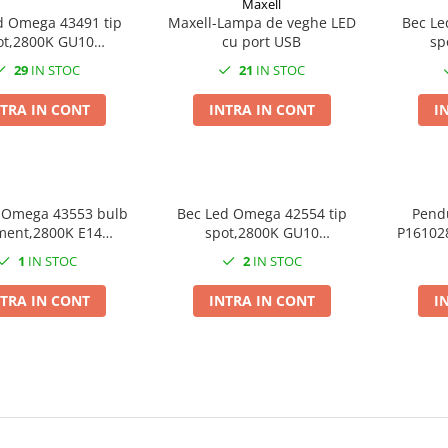
Maxell
d Omega 43491 tip
Maxell-Lampa de veghe LED
Bec Le
ot,2800K GU10
cu port USB
sp
m,lumina calda,cu
4W,240
29
IN STOC
21
IN STOC
uport complet
TRA IN CONT
INTRA IN CONT
I
 Omega 43553 bulb
Bec Led Omega 42554 tip
Pend
ament,2800K E14
spot,2800K GU10
P16102
0lm,lumina calda
5W,300lm,lumina calda
1
IN STOC
2
IN STOC
TRA IN CONT
INTRA IN CONT
I