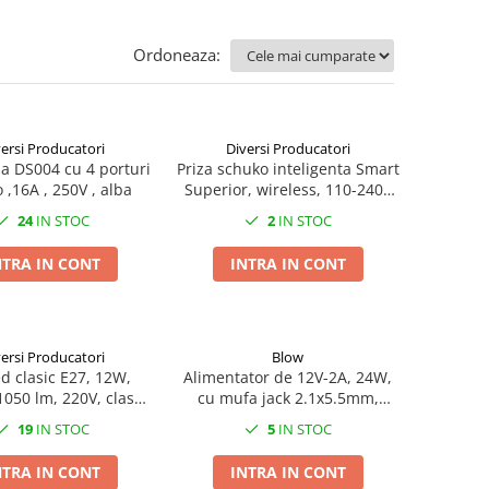
Ordoneaza:
ersi Producatori
Diversi Producatori
za DS004 cu 4 porturi
Priza schuko inteligenta Smart
 ,16A , 250V , alba
Superior, wireless, 110-240V
AC, 16A, 50/60 Hz, alba
24
IN STOC
2
IN STOC
NTRA IN CONT
INTRA IN CONT
ersi Producatori
Blow
d clasic E27, 12W,
Alimentator de 12V-2A, 24W,
1050 lm, 220V, clasa
cu mufa jack 2.1x5.5mm,
ica A, lumina neutra
cabluri alimentare de 1.5m si
19
IN STOC
5
IN STOC
1m, Blow 08115, negru
NTRA IN CONT
INTRA IN CONT