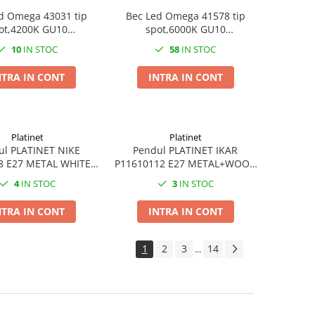
d Omega 43031 tip
Bec Led Omega 41578 tip
ot,4200K GU10
spot,6000K GU10
lm,lumina naturala
3W,220lm,lumina rece,carcasa
10
IN STOC
58
IN STOC
aluminiu
NTRA IN CONT
INTRA IN CONT
Platinet
Platinet
ul PLATINET NIKE
Pendul PLATINET IKAR
8 E27 METAL WHITE
P11610112 E27 METAL+WOOD
26X28[44019]
BLACK 17X14X28[44022]
4
IN STOC
3
IN STOC
NTRA IN CONT
INTRA IN CONT
1
2
3
14
...