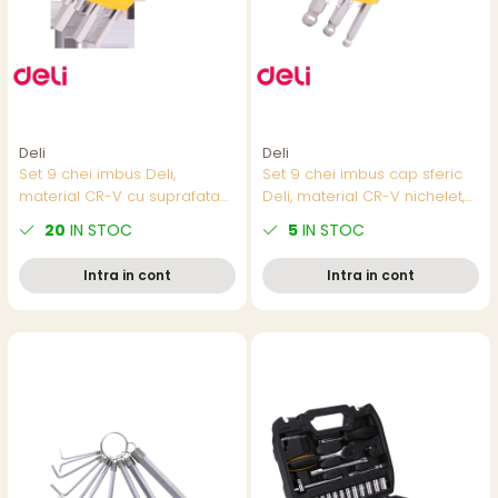
Deli
Deli
Set 9 chei imbus Deli,
Set 9 chei imbus cap sferic
material CR-V cu suprafata
Deli, material CR-V nichelet,
nichelata, pentru suruburi cu
pentru suruburi cu locas
20
IN STOC
5
IN STOC
locas hexagonal
hexagonal
Intra in cont
Intra in cont