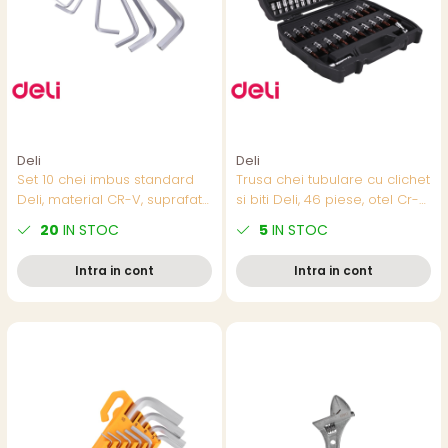
Deli
Deli
Set 10 chei imbus standard
Trusa chei tubulare cu clichet
Deli, material CR-V, suprafata
si biti Deli, 46 piese, otel Cr-V,
nichelata, pentru diverse
pentru industrie si intretinere
20
IN STOC
5
IN STOC
aplicatii de strangere si
slabire suruburi
Intra in cont
Intra in cont