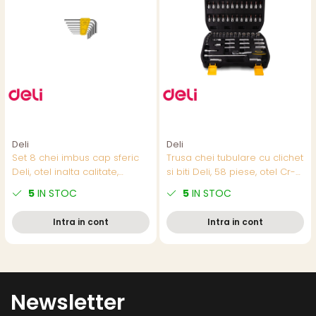
Deli
Deli
Set 8 chei imbus cap sferic
Trusa chei tubulare cu clichet
Deli, otel inalta calitate,
si biti Deli, 58 piese, otel Cr-V,
portabil, pentru suruburi
pentru profesionisti si bricolaj
5
IN STOC
5
IN STOC
metrice
Intra in cont
Intra in cont
Newsletter