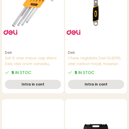
Deli
Deli
Set 9 chei imbus cap sferic
Cheie reglabila Deli DL30110,
Deli, otel crom vanadiu,
otel carbon forjat, maaner
dimensiuni 1.5-10 mm, cu
anti-alunecare, 250 mm,
5
IN STOC
5
IN STOC
suport organizator
pentru uz general
Intra in cont
Intra in cont